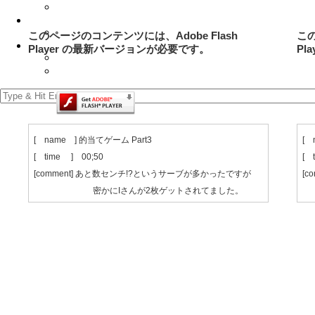
FHG杯MIXダブルス大会
Association
テニス協会登録＆リンク ✳︎
このページのコンテンツには、Adobe Flash
この
Contact us
Player の最新バージョンが必要です。
Pl
場所案内
お問合せ
[ name ] 的当てゲーム Part3
[ 
[ time ] 00;50
[ 
[comment] あと数センチ!?というサーブが多かったですが
[
密かにIさんが2枚ゲットされてました。
肩