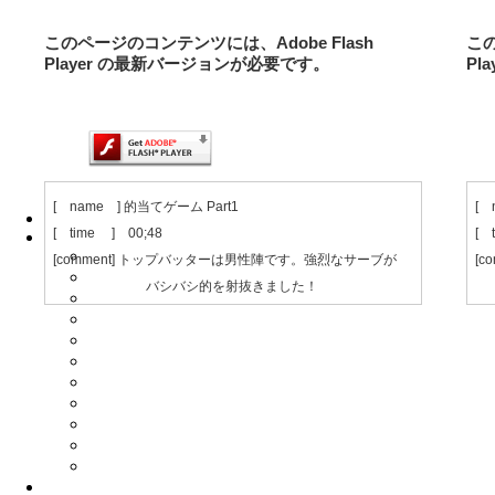
このページのコンテンツには、Adobe Flash
この
Player の最新バージョンが必要です。
Pl
[ name ] 的当てゲーム Part1
[ 
Home
[ time ] 00;48
[ 
School
体験レッスン︎
[comment] トップバッターは男性陣です。強烈なサーブが
[
会員登録
バシバシ的を射抜きました！
小
会員マイページ
スクールの特徴
コーチ紹介
受講料＆クラス
スケジュール
ポイント制度
ポイント交換 ✳︎
よくあるご質問 ✳︎
ご予約方法 ✳︎
Tournament