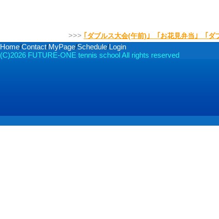
>>>
｢ダブルス大会(午前)｣ ｢お花見弁当｣ ｢ダ
Home
/
Contact
/
MyPage
/
Schedule
/
Login
(C)2026 FUTURE-ONE tennis school
All rights reserved